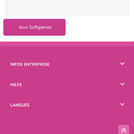
Jeux Softgames
INFOS ENTREPRISE
Conditions d’utilisation
HILFE
Politique De Protection De La Vie Privée
Hilfe
LANGUES
Cookies
English