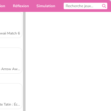
ion
Réflexion
Simulation
Pour toi
waii Match 6
Tap Arrow Away
Tarte Tatin : École de cuisine de Sara