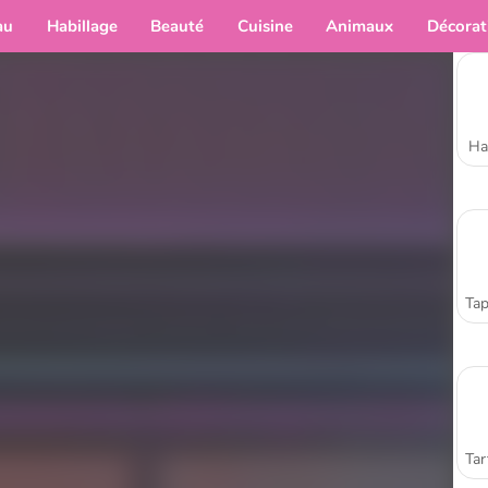
au
Habillage
Beauté
Cuisine
Animaux
Décorat
Ha