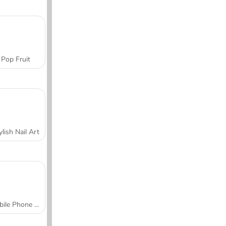
Pop Fruit
ylish Nail Art
Mobile Phone Case Design & DIY