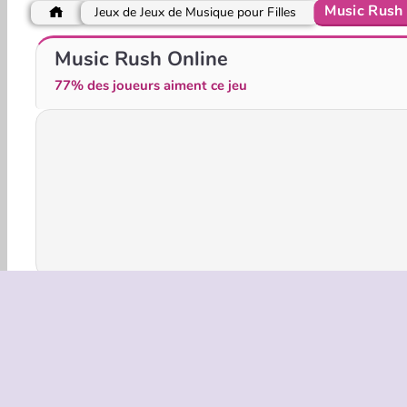
Music Rush 
Jeux de Jeux de Musique pour Filles
Friday Night Funkin': Big Brother
Super Friday Night Funkin' vs. Minedcraft
Music Rush Online
77% des joueurs aiment ce jeu
Arcade
HTML5
Jeux de Musique pour Filles
INFOS EN