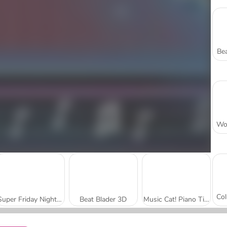
Bea
Super Friday Night Funkin'
Beat Blader 3D
Music Cat! Piano Tiles Game 3D