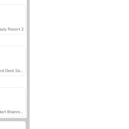
uty Resort 2
Word Deck Solitaire
Collect Brainrot Arena