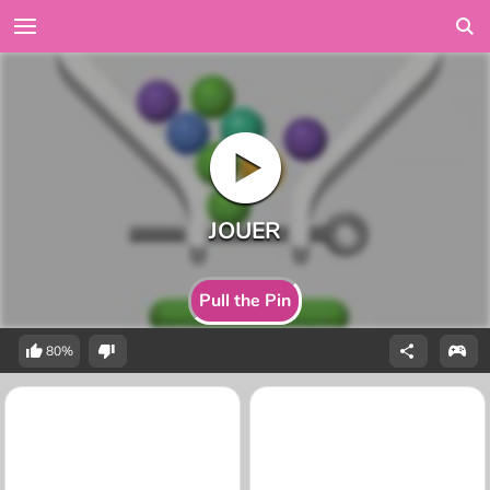
Pull the Pin
80%