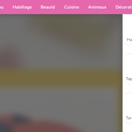
au
Habillage
Beauté
Cuisine
Animaux
Décorat
Ha