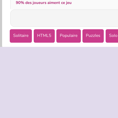
90% des joueurs aiment ce jeu
Solitaire
HTML5
Populaire
Puzzles
Solo
INFOS EN
Condition
Politique 
C