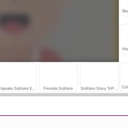
Bea
Tripeaks Solitaire Escapes
Fireside Solitaire
Solitaire Story TriPeaks 6
Card Master
Jewel Solitaire Tripeaks