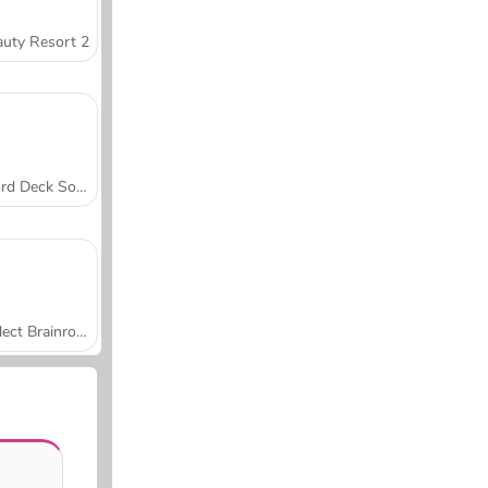
uty Resort 2
Word Deck Solitaire
Collect Brainrot Arena