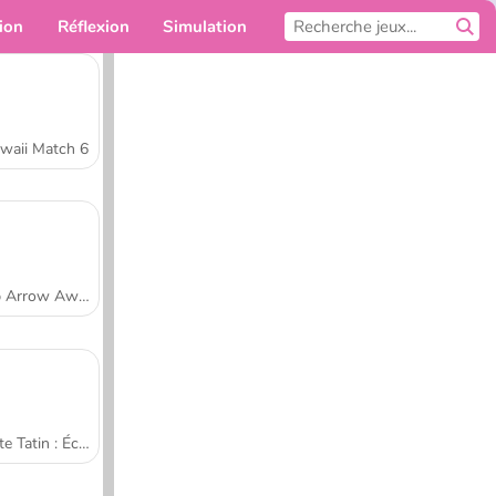
ion
Réflexion
Simulation
Pour toi
waii Match 6
Tap Arrow Away
Tarte Tatin : École de cuisine de Sara