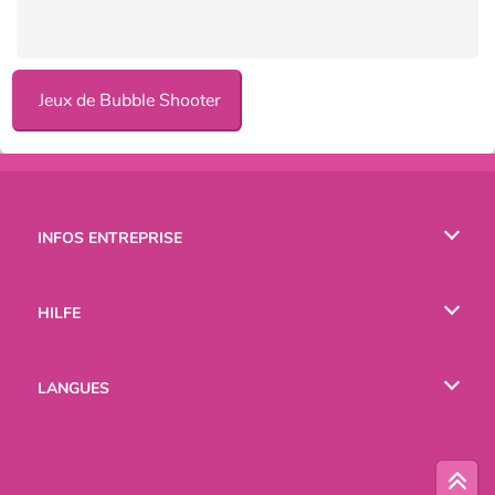
Jeux de Bubble Shooter
INFOS ENTREPRISE
Conditions d’utilisation
HILFE
Politique De Protection De La Vie Privée
Hilfe
LANGUES
Cookies
English