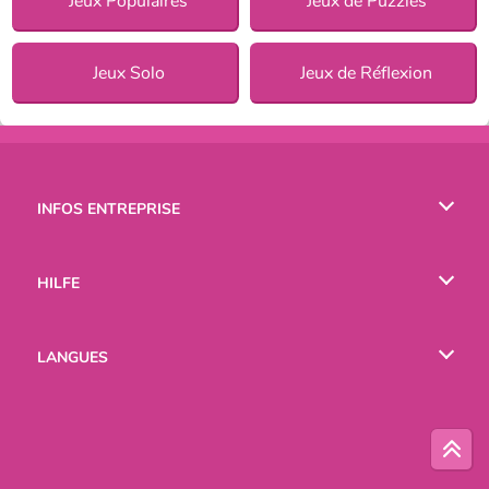
Jeux Populaires
Jeux de Puzzles
Jeux Solo
Jeux de Réflexion
INFOS ENTREPRISE
Conditions d’utilisation
HILFE
Politique De Protection De La Vie Privée
Hilfe
LANGUES
Cookies
English
Русский