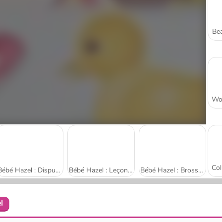
Bea
Bébé Hazel : Dispute entre frère et sœur
Bébé Hazel : Leçon de propreté
Bébé Hazel : Brossage des dents
l