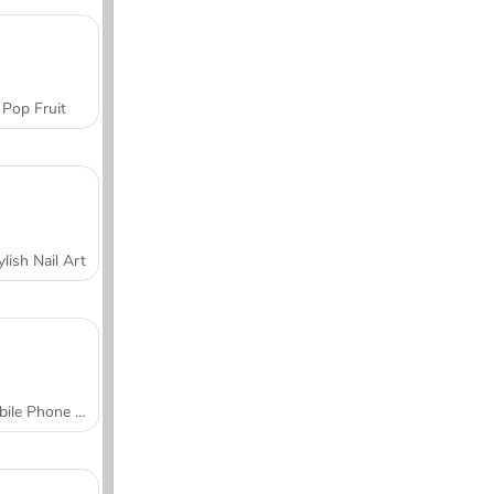
Pop Fruit
ylish Nail Art
Mobile Phone Case Design & DIY