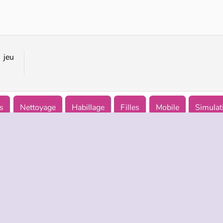
Le bain royal de bébé Hazel
Cours de ballet de bébé Hazel
 jeu
s
Nettoyage
Habillage
Filles
Mobile
Simulat
TREPRISE
HILFE
LANGUES
s d’utilisation
Hilfe
English
De Protection De La Vie Privée
Русский
ookies
Deutsch