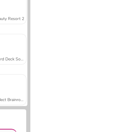
uty Resort 2
Word Deck Solitaire
Collect Brainrot Arena