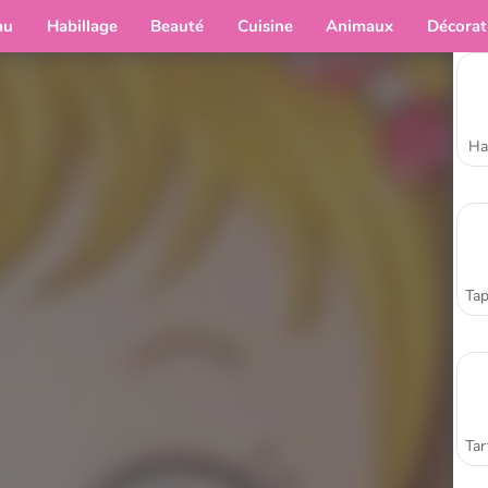
au
Habillage
Beauté
Cuisine
Animaux
Décorat
Ha