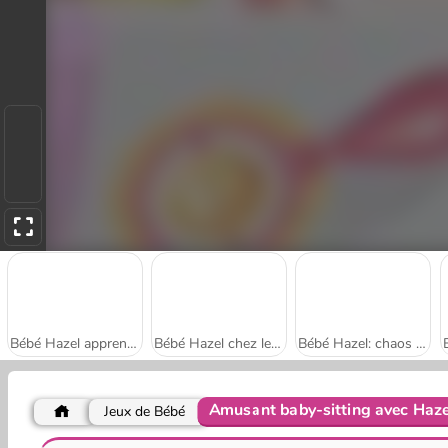
Bébé Hazel apprend à nager
Bébé Hazel chez le dentiste
Bébé Hazel: chaos dans la salle de bains
Amusant baby-sitting avec Haze
Jeux de Bébé