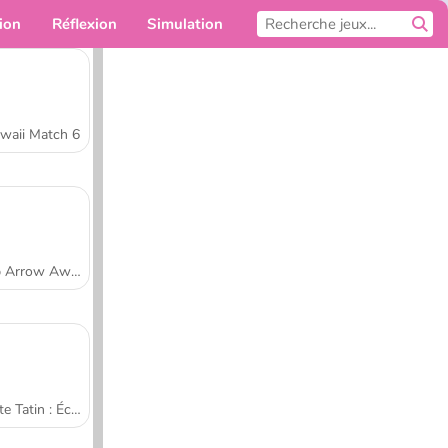
ion
Réflexion
Simulation
Pour toi
waii Match 6
Tap Arrow Away
Tarte Tatin : École de cuisine de Sara