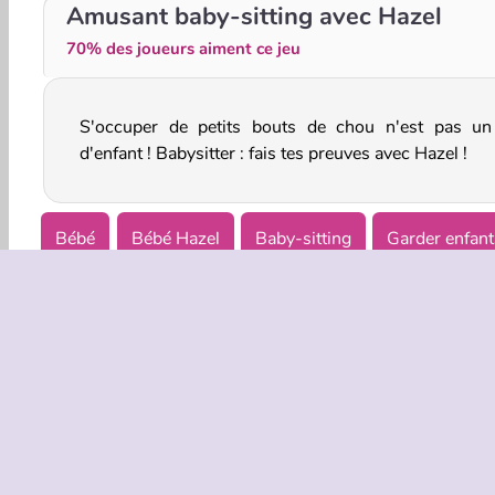
Bébé Hazel : Vétérinaire
Baby Hazel: Spa Treatment
Amusant baby-sitting avec Hazel
70% des joueurs aiment ce jeu
S'occuper de petits bouts de chou n'est pas un
d'enfant ! Babysitter : fais tes preuves avec Hazel !
Bébé
Bébé Hazel
Baby-sitting
Garder enfant
INFOS EN
Condition
Politique 
C