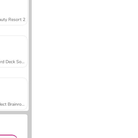
uty Resort 2
Word Deck Solitaire
Collect Brainrot Arena