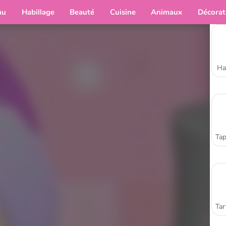
au
Habillage
Beauté
Cuisine
Animaux
Décorat
Ha