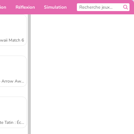
ion
Réflexion
Simulation
Pour toi
waii Match 6
Tap Arrow Away
Tarte Tatin : École de cuisine de Sara