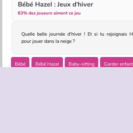
Bébé Hazel : Partie de pêche
Bébé Hazel : Aventure maritime
Bébé Hazel : Jeux d'hiver
83% des joueurs aiment ce jeu
Quelle belle journée d'hiver ! Et si tu rejoignais H
pour jouer dans la neige ?
Bébé
Bébé Hazel
Baby-sitting
Garder enfant
INFOS EN
Condition
Politique 
C