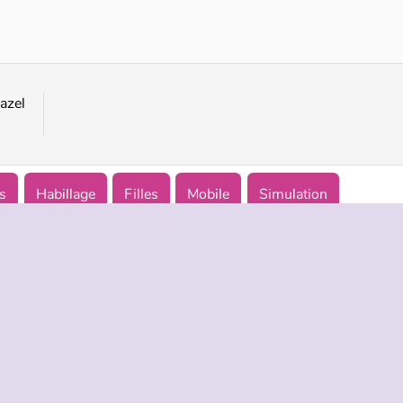
Bébé Hazel : Brossage des dents
Bébé Hazel : Poisson rouge
azel
s
Habillage
Filles
Mobile
Simulation
TREPRISE
HILFE
LANGUES
s d’utilisation
Hilfe
English
De Protection De La Vie Privée
Русский
ookies
Deutsch