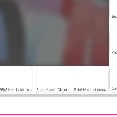
Bea
Bébé Hazel : fête du Nouvel An
Bébé Hazel : Dispute entre frère et sœur
Bébé Hazel : Leçon de propreté