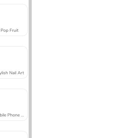
Pop Fruit
ylish Nail Art
Mobile Phone Case Design & DIY