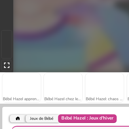
Bébé Hazel apprend à nager
Bébé Hazel chez le dentiste
Bébé Hazel: chaos dans la salle de bains
Bébé Hazel : Jeux d'hiver
Jeux de Bébé