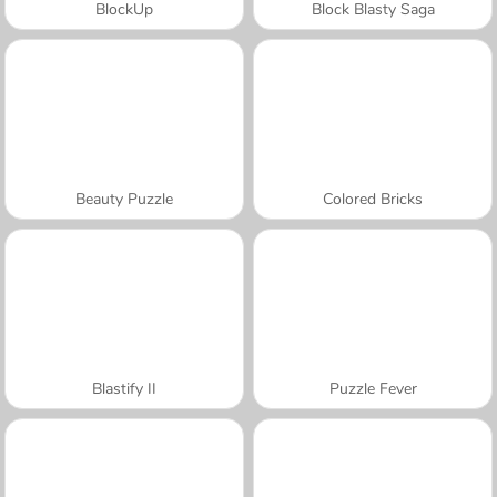
BlockUp
Block Blasty Saga
Beauty Puzzle
Colored Bricks
Blastify II
Puzzle Fever