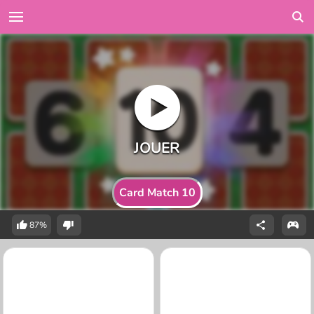
Card Match 10
87%