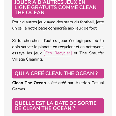
JOUER À D'AUTRES JEUX EN
LIGNE GRATUITS COMME CLEAN
THE OCEAN
Pour d'autres jeux avec des stars du football, jette
un œil à notre page consacrée aux jeux de foot.
Si tu cherches d'autres jeux écologiques où tu
dois sauver la planète en recyclant et en nettoyant,
essaye les jeux
Eco Recycler
et The Smurfs:
Village Cleaning.
QUI A CRÉÉ CLEAN THE OCEAN ?
Clean The Ocean
a été créé par Azerion Casual
Games.
QUELLE EST LA DATE DE SORTIE
DE CLEAN THE OCEAN ?