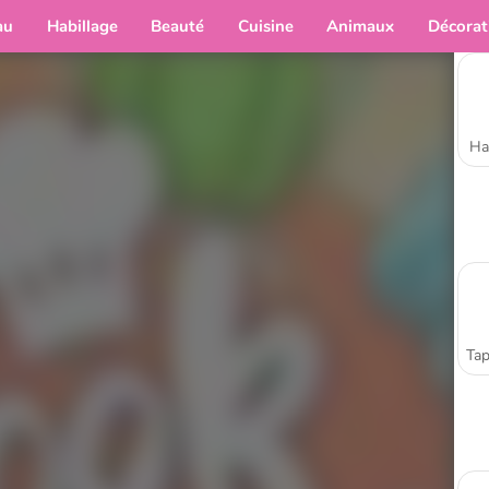
au
Habillage
Beauté
Cuisine
Animaux
Décorat
Ha