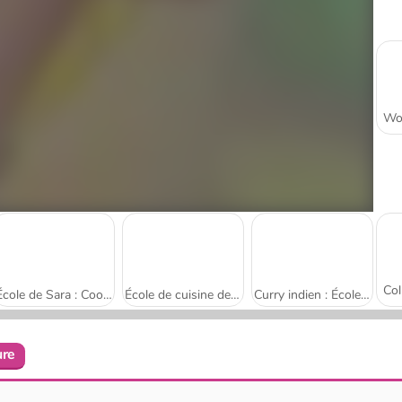
École de Sara : Cookies au chocolat
École de cuisine de Sara : Boulettes
Curry indien : École de Sara
ure
Risotto : École de cuisine de Sara
Red Velvet Cake: École de cuisine de Sara