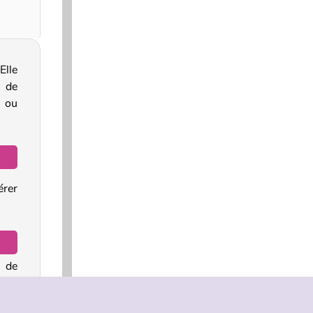
Elle
u de
s ou
rer
t de