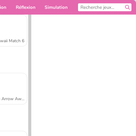
ion
Réflexion
Simulation
Pour toi
waii Match 6
Tap Arrow Away