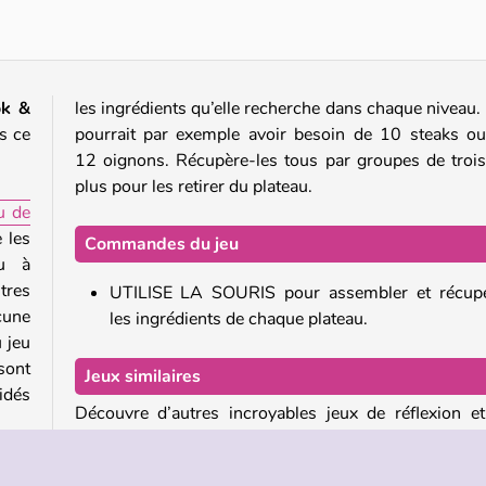
k &
les ingrédients qu’elle recherche dans chaque niveau. 
s ce
pourrait par exemple avoir besoin de 10 steaks o
12 oignons. Récupère-les tous par groupes de troi
plus pour les retirer du plateau.
u de
 les
Commandes du jeu
tu à
tres
UTILISE LA SOURIS pour assembler et récupé
cune
les ingrédients de chaque plateau.
u jeu
sont
Jeux similaires
vidés
Découvre d’autres incroyables jeux de réflexion e
cuisine en ligne !
e tu