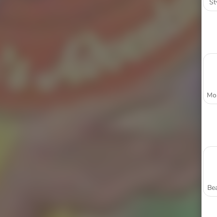
St
Bea