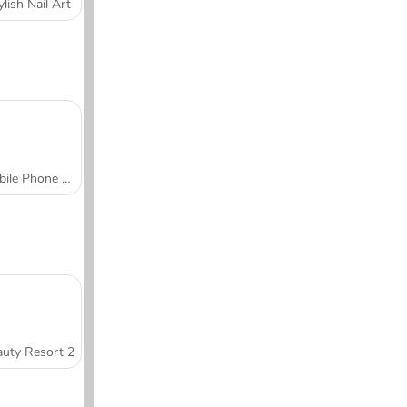
ylish Nail Art
Mobile Phone Case Design & DIY
uty Resort 2