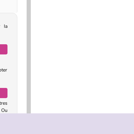
r la
oter
tres
 Ou
our
et