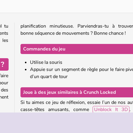
l tu
planification minutieuse. Parviendras-tu à trouve
ents
bonne séquence de mouvements ? Bonne chance !
 les
Commandes du jeu
Utilise la souris
 ?
Appuie sur un segment de règle pour le faire piv
aire
d’un quart de tour
pour
 des
Joue à des jeux similaires à Crunch Locked
nent
Si tu aimes ce jeu de réflexion, essaie l’un de nos au
casse-têtes amusants, comme
Unblock It 3D
.
rends-toi dans notre collection
de jeux de logique
p
s de
jouer à d’autres jeux stimulants tels que
Park Me
t un
Coffee Color Blocks
.
èces