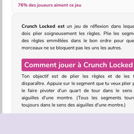
76% des joueurs aiment ce jeu
Crunch Locked est
un jeu de réflexion dans leque
dois plier soigneusement les règles. Plie les segm
des règles emmêlées dans le bon ordre pour que
morceaux ne se bloquent pas les uns les autres.
Comment jouer à Crunch Locked
Ton objectif est de plier les règles et de les f
disparaître. Appuie sur le segment que tu veux plier 
le faire pivoter d'un quart de tour dans le sens
aiguilles d'une montre. (Tous les segments tour
toujours dans le sens des aiguilles d'une montre.)
Au début de chaque niveau, plusieurs règle
différentes longueurs et couleurs formen
entrelacement. Sauras-tu déterminer quelles pi