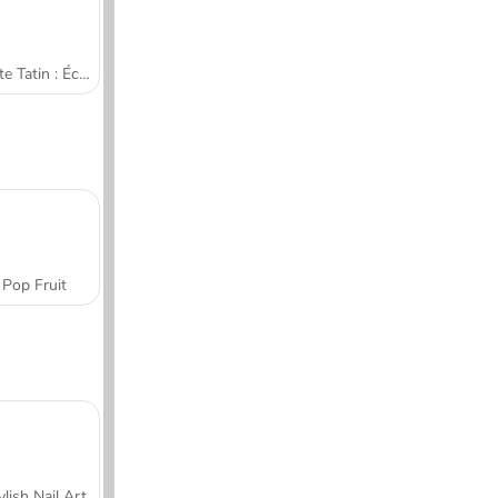
Tarte Tatin : École de cuisine de Sara
Pop Fruit
ylish Nail Art