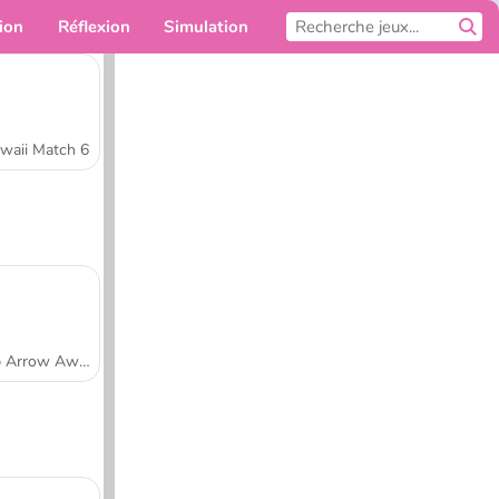
ion
Réflexion
Simulation
Pour toi
waii Match 6
Tap Arrow Away