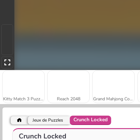
Kitty Match 3 Puzzle Game
Reach 2048
Grand Mahjong Connect
Crunch Locked
Jeux de Puzzles
Stick Kill 3D
Park Me: Draw Path
Crunch Locked