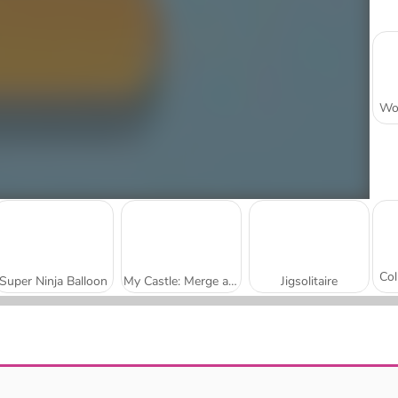
Super Ninja Balloon
My Castle: Merge and Story
Jigsolitaire
Mojicon Garden Connect
Worm Escape