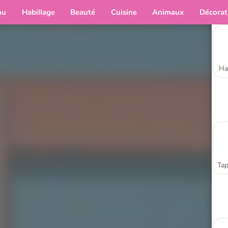
au
Habillage
Beauté
Cuisine
Animaux
Décorat
Ha