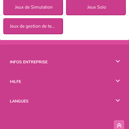
Jeux de Simulation
Jeux Solo
Jeux de gestion de temps
INFOS ENTREPRISE
Conditions d’utilisation
HILFE
Politique De Protection De La Vie Privée
Hilfe
LANGUES
Cookies
English