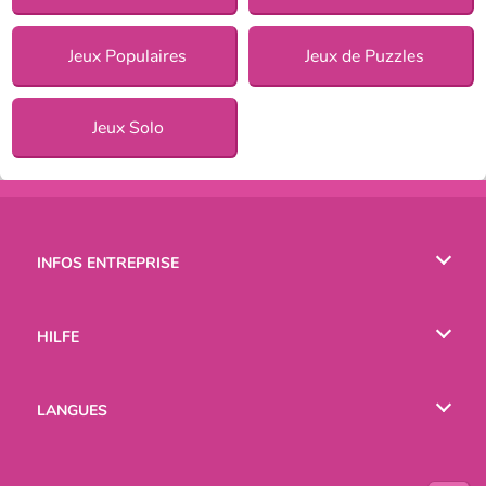
Jeux Populaires
Jeux de Puzzles
Jeux Solo
INFOS ENTREPRISE
Conditions d’utilisation
HILFE
Politique De Protection De La Vie Privée
Hilfe
LANGUES
Cookies
English