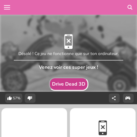
Désolé ! Ce jeu ne fonctionne que sur ton ordinateur.
Venez voir ces super jeux !
Drive Dead 3D
57%