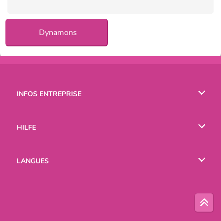
Dynamons
INFOS ENTREPRISE
Conditions d’utilisation
HILFE
Politique De Protection De La Vie Privée
Hilfe
LANGUES
Cookies
English
Русский