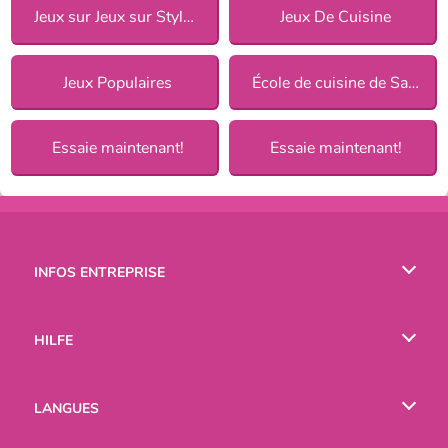
Jeux sur Jeux sur Style de cuisine pour Filles
Jeux De Cuisine
Jeux Populaires
École de cuisine de Sara
Essaie maintenant!
Essaie maintenant!
INFOS ENTREPRISE
Conditions d’utilisation
HILFE
Politique De Protection De La Vie Privée
Hilfe
LANGUES
Cookies