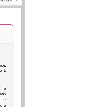
Collect Brainrot Arena
isé,
re à
. Tu
mais
idir
ndre