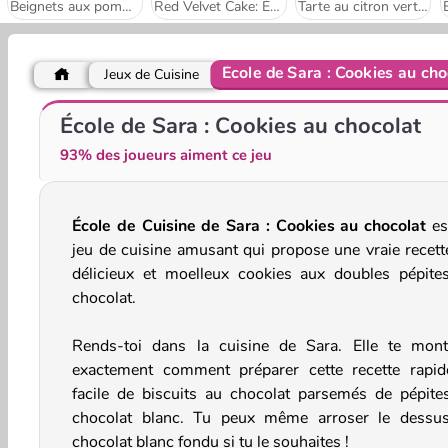
Beignets aux pommes : École de Sara
Red Velvet Cake: École de cuisine de Sara
Tarte au citron vert : École de cuisine de Sara
École de Sara : Cookies au cho
Jeux de Cuisine
Macarons: École de cuisine de Sara
Baklava: École de cuisine de Sara
École de Sara : Cookies au chocolat
93% des joueurs aiment ce jeu
École de Cuisine de Sara : Cookies au chocolat
es
jeu de cuisine amusant qui propose une vraie recett
délicieux et moelleux cookies aux doubles pépite
chocolat.
Rends-toi dans la cuisine de Sara. Elle te mont
exactement comment préparer cette recette rapid
facile de biscuits au chocolat parsemés de pépite
chocolat blanc. Tu peux même arroser le dessu
chocolat blanc fondu si tu le souhaites !