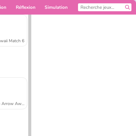
ion
Réflexion
Simulation
Pour toi
waii Match 6
Tap Arrow Away