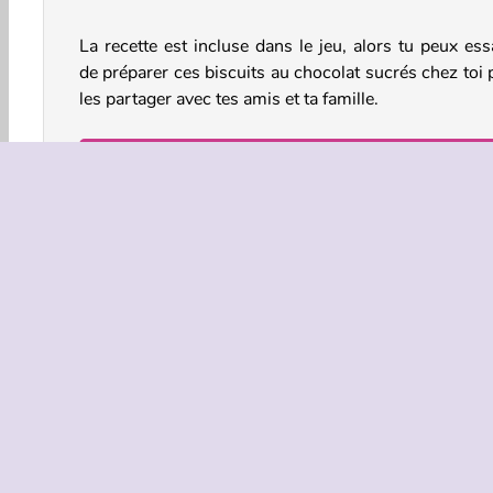
La recette est incluse dans le jeu, alors tu peux ess
de préparer ces biscuits au chocolat sucrés chez toi 
les partager avec tes amis et ta famille.
Comment jouer à École de Sara :
Cookies au chocolat ?
Tout d'abord, tu devras trouver les objets dont t
besoin pour commencer. Tape sur le réfrigérateur et
placards pour les ouvrir. Cherche les ingrédients et
ustensiles indiqués dans le panneau rose en b
gauche.
Tout d'abord, tu apprendras à faire la pâte. Mélange
ingrédients secs comme la farine, le cacao en poudr
le bicarbonate de soude dans un bol. Dans un autre 
tu peux mélanger le beurre, le sucre, la cassonade, l