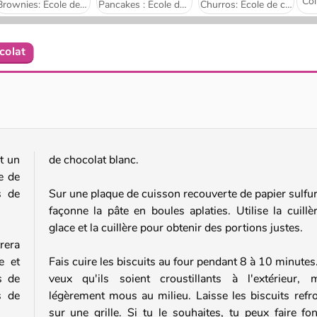
Brownies: École de cuisine de Sara
Pancakes : École de cuisine de Sara
Churros: École de cuisine de Sara
colat
Beignets : École de cuisine de Sara
École de Sara: Pain en forme de lapin
t un
de chocolat blanc.
e de
s de
Sur une plaque de cuisson recouverte de papier sulfur
façonne la pâte en boules aplaties. Utilise la cuillè
glace et la cuillère pour obtenir des portions justes.
rera
e et
Fais cuire les biscuits au four pendant 8 à 10 minutes
s de
veux qu'ils soient croustillants à l'extérieur, 
s de
légèrement mous au milieu. Laisse les biscuits refro
sur une grille. Si tu le souhaites, tu peux faire fo