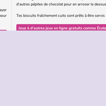
d'autres pépites de chocolat pour en arroser le dessus
ayer
pour
Tes biscuits fraîchement cuits sont prêts à être servis 
Joue à d'autres jeux en ligne gratuits comme Écol
de Sara : Cookies au chocolat
Si tu aimes ce jeu, nous avons plein d'autres jeu
cuisine amusants mettant en scène notre chef Sara. J
u as
un coup d'œil à notre page Classe de cuisine de S
 les
Sara a plein d'autres bonnes recettes pour des en
 les
sucrés, des plats principaux et des desserts, et elle
as à
toujours ravie de les partager avec toi.
Qui a créé École de Cuisine de Sara : Cookies au
 les
chocolat ?
e et
École de Sara : Cookies au chocolat
a été créé 
bol,
Agame.
'œuf