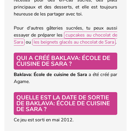
principaux et des desserts, et elle est toujours
heureuse de les partager avec toi.
Pour d'autres gâteries sucrées, tu peux aussi
essayer de préparer les
cupcakes au chocolat de
Sara
ou
les beignets glacés au chocolat de Sara
.
QUI A CRÉÉ BAKLAVA: ÉCOLE DE
CUISINE DE SARA ?
Baklava: École de cuisine de Sara
a été créé par
Agame.
QUELLE EST LA DATE DE SORTIE
DE BAKLAVA: ÉCOLE DE CUISINE
DE SARA ?
Ce jeu est sorti en mai 2012.