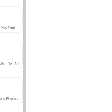
Pop Fruit
ylish Nail Art
Mobile Phone Case Design & DIY