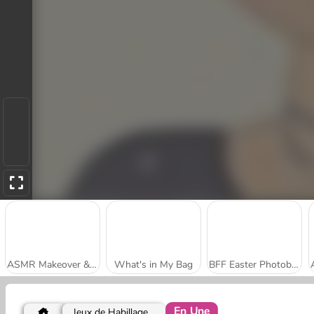
ASMR Makeover & Makeup Studio
What's in My Bag
BFF Easter Photobooth Party
En Une
Jeux de Habillage