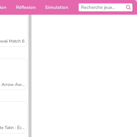
ion
Réflexion
Simulation
Pour toi
waii Match 6
Tap Arrow Away
Tarte Tatin : École de cuisine de Sara