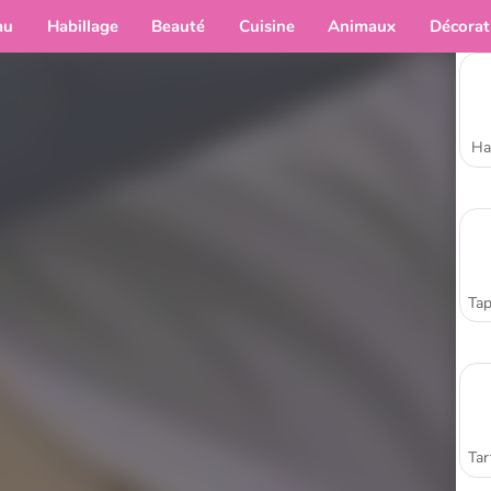
au
Habillage
Beauté
Cuisine
Animaux
Décorat
Ha