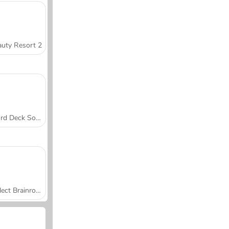
uty Resort 2
Word Deck Solitaire
Collect Brainrot Arena