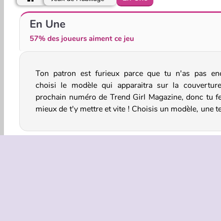
Lady Strange and Ruby Witch
Ellie: Fashion Fever
En Une
57% des joueurs aiment ce jeu
Ton patron est furieux parce que tu n'as pas en
et tout le reste dans ce jeu en ligne d'habillage e
choisi le modèle qui apparaitra sur la couvertur
création pour filles. Seras-tu dans les temps ? À to
prochain numéro de Trend Girl Magazine, donc tu fe
mieux de t'y mettre et vite ! Choisis un modèle, une 
Habillage
Jeux De Mode
Filles
Relooking
INFOS EN
Condition