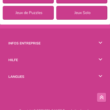
Jeux de Puzzles
Jeux Solo
INFOS ENTREPRISE
Conditions d’utilisation
HILFE
Politique De Protection De La Vie Privée
Hilfe
LANGUES
Cookies
English
Русский