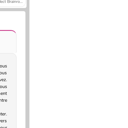
Collect Brainrot Arena
ous
vous
vez.
vous
ment
ntre
ter.
vers
our