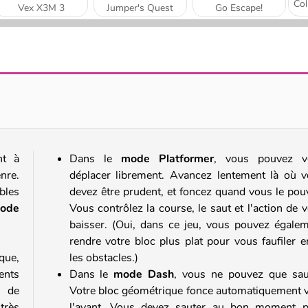
Vex X3M 3
Jumper's Quest
Go Escape!
Monster School 2
NinjaRoof
nt à
Dans le
mode Platformer
, vous pouvez v
nre.
déplacer librement. Avancez lentement là où 
bles
devez être prudent, et foncez quand vous le pou
ode
Vous contrôlez la course, le saut et l'action de 
baisser. (Oui, dans ce jeu, vous pouvez égale
rendre votre bloc plus plat pour vous faufiler e
que,
les obstacles.)
ents
Dans le
mode Dash
, vous ne pouvez que sau
s de
Votre bloc géométrique fonce automatiquement 
très
l'avant. Vous devez sauter au bon moment p