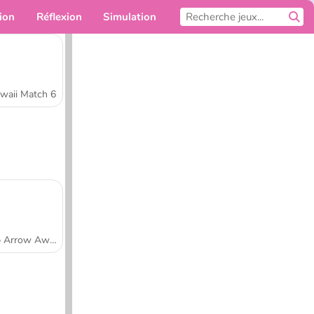
ion
Réflexion
Simulation
Pour toi
waii Match 6
Tap Arrow Away