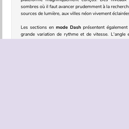
sombres où il faut avancer prudemment à la recherch
sources de lumière, aux villes néon vivement éclairée
Les sections en
mode Dash
présentent également
grande variation de rythme et de vitesse. L'angle e
taille changent également lorsque vous foncez à tra
les portails. Là aussi, les nouveaux éléments et défi
vous rencontrez sont amusants à élucider. Et il
beaucoup de
checkpoints
pour sauvegarder v
progression après avoir réussi une série de s
difficiles.
Profitez des beats énergisants et de l'extravag
visuelle de Geometry Platformer!
Comment jouer à Geometry
Platformer?