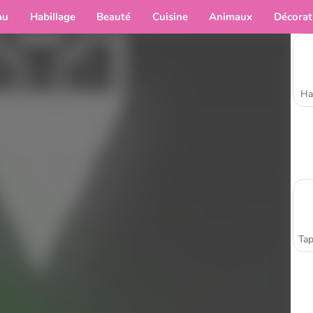
au
Habillage
Beauté
Cuisine
Animaux
Décorat
Ha