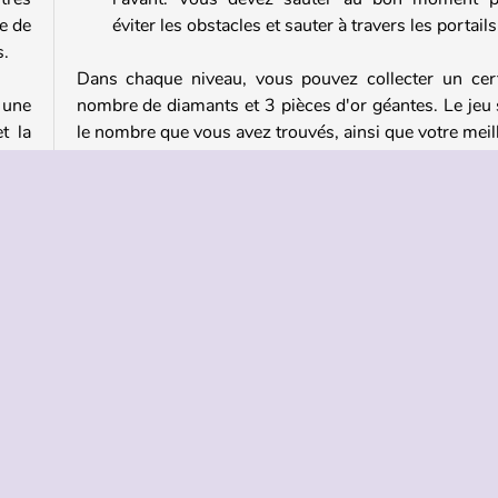
e de
éviter les obstacles et sauter à travers les portails
s.
Dans chaque niveau, vous pouvez collecter un cer
 une
nombre de diamants et 3 pièces d'or géantes. Le jeu 
t la
le nombre que vous avez trouvés, ainsi que votre meil
vers
temps d'achèvement pour chaque niveau. De cette fa
s que
vous pouvez toujours essayer d'améliorer vo
 y a
performance une autre fois, et comparer votre score 
otre
celui de vos amis.
auts
Jouez à d'autres jeux en ligne gratuits comme
Geometry Platformer
anza
Si vous aimez cet incroyable
jeu de géométrie
, ess
Snow Rider 3D
. Ce jeu a été développé par le 
studio. Pour plus de
jeux de géométrie
, essayez
jeux stimulants comme
Geometry Arrow
, ou le
coloré
Geometry Vibes
.