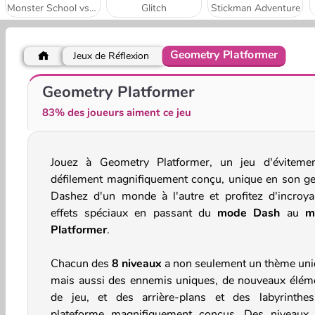
Monster School vs Siren Head
Glitch
Stickman Adventure
Geometry Platformer
Jeux de Réflexion
Knock and Run - 100 Doors Escape
Wave Dash
Geometry Platformer
83% des joueurs aiment ce jeu
Jouez à Geometry Platformer, un jeu d'éviteme
défilement magnifiquement conçu, unique en son ge
Dashez d'un monde à l'autre et profitez d'incroya
effets spéciaux en passant du
mode Dash
au
m
Platformer
.
Chacun des
8
niveaux
a non seulement un thème uni
mais aussi des ennemis uniques, de nouveaux élém
de jeu, et des arrière-plans et des labyrinthe
plateforme magnifiquement conçus. Des niveaux 