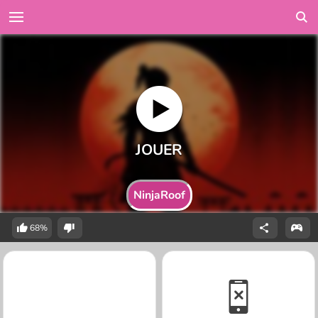
NinjaRoof
68%