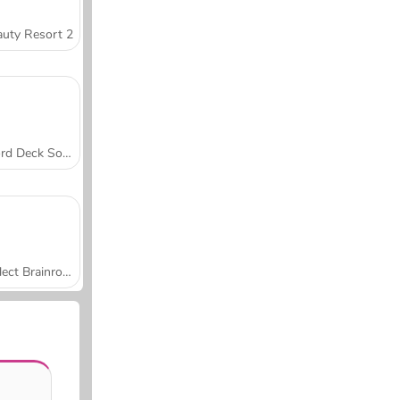
uty Resort 2
Word Deck Solitaire
Collect Brainrot Arena