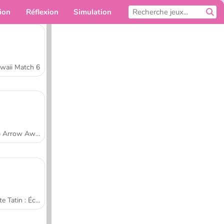
ion
Réflexion
Simulation
Pour toi
waii Match 6
Tap Arrow Away
Tarte Tatin : École de cuisine de Sara