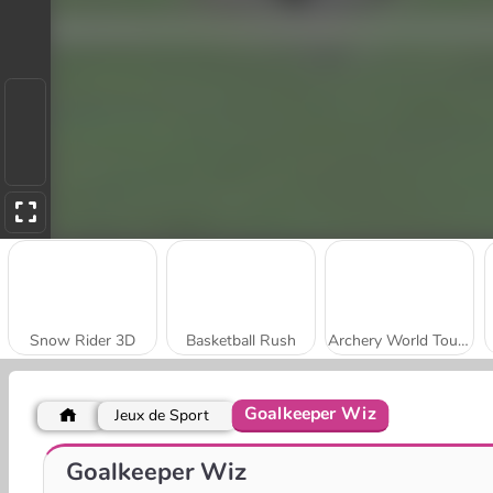
Snow Rider 3D
Basketball Rush
Archery World Tour Online
Goalkeeper Wiz
Jeux de Sport
Hotfoot Baseball
Hoop World 3D
Goalkeeper Wiz