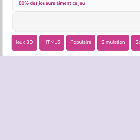
80% des joueurs aiment ce jeu
Jeux 3D
HTML5
Populaire
Simulation
S
INFOS EN
Condition
Politique 
C