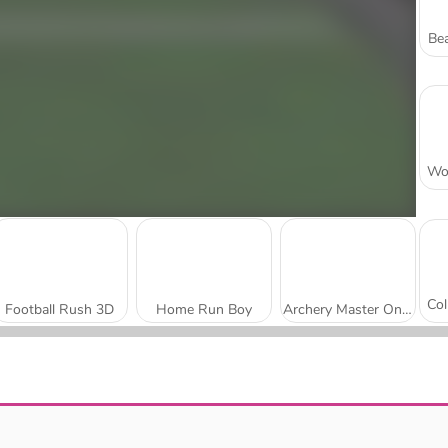
Bea
Football Rush 3D
Home Run Boy
Archery Master Online
Jump Up 3D: Basketball Game
Soccer Dash