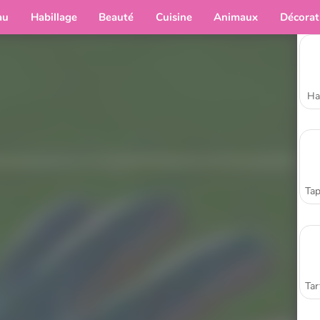
au
Habillage
Beauté
Cuisine
Animaux
Décorat
Ha