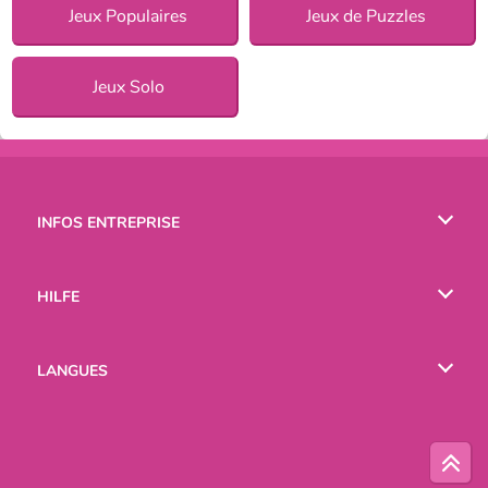
Jeux Populaires
Jeux de Puzzles
Jeux Solo
INFOS ENTREPRISE
Conditions d’utilisation
HILFE
Politique De Protection De La Vie Privée
Hilfe
LANGUES
Cookies
English