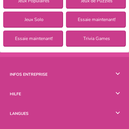
Jeux Populaires
Jeux de Puzzles
Jeux Solo
Essaie maintenant!
Essaie maintenant!
Trivia Games
INFOS ENTREPRISE
Conditions d’utilisation
HILFE
Politique De Protection De La Vie Privée
Hilfe
LANGUES
Cookies
English