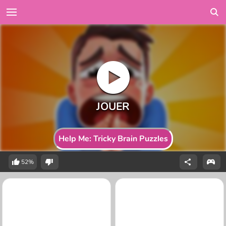
Help Me: Tricky Brain Puzzles
52%