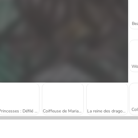
Bea
Princesses : Défilé de Mode Printanier
Coiffeuse de Mariage pour les Princesses
La reine des dragons : robe de mariée