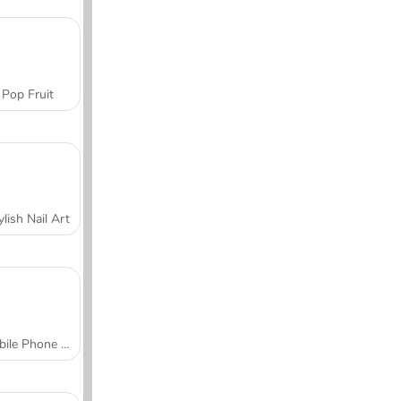
Pop Fruit
ylish Nail Art
Mobile Phone Case Design & DIY