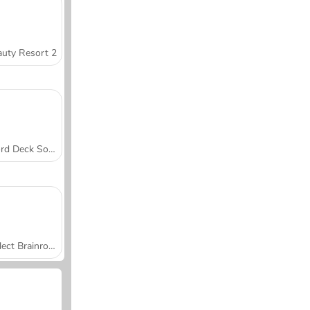
uty Resort 2
Word Deck Solitaire
Collect Brainrot Arena