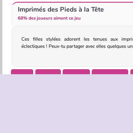
Ellie : photographe professionnelle
Fête des lanternes
Imprimés des Pieds à la Tête
68% des joueurs aiment ce jeu
Ces filles stylées adorent les tenues aux impr
tes conseils de mode préférés, tandis qu'elles créen
éclectiques ! Peux-tu partager avec elles quelques un
Beauté
Création
Habillage
Jeux De Mode
INFOS EN
Condition
Politique 