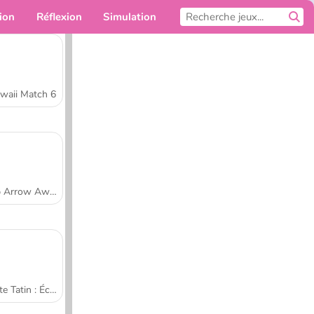
ion
Réflexion
Simulation
Pour toi
waii Match 6
Tap Arrow Away
Tarte Tatin : École de cuisine de Sara