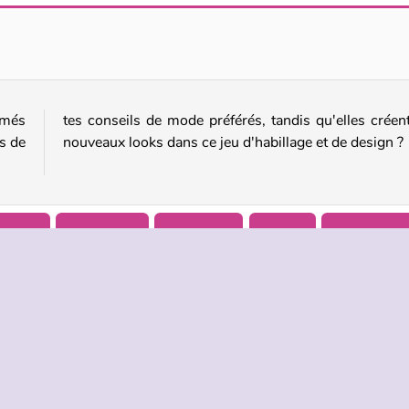
Bridal shower de princesse
Mode : le maquillage parfait
imés
t de
s de
nouveaux looks dans ce jeu d'habillage et de design ?
Filles
Maquillage
Relooking
Mobile
Simulation
TREPRISE
HILFE
LANGUES
s d’utilisation
Hilfe
English
De Protection De La Vie Privée
Русский