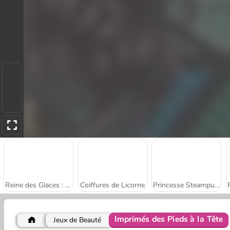
Reine des Glaces : Mariage Ruiné
Coiffures de Licorne
Princesse Steampunk
Imprimés des Pieds à la Tête
Jeux de Beauté