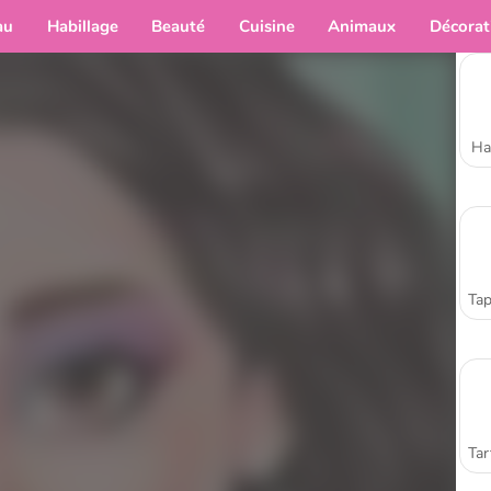
au
Habillage
Beauté
Cuisine
Animaux
Décorat
Ha