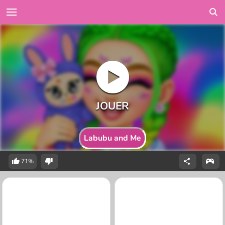
Labubu and Me
71%