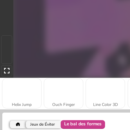
Helix Jump
Ouch Finger
Line Color 3D
Le bal des formes
Jeux de Éviter