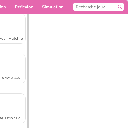
ion
Réflexion
Simulation
Pour toi
waii Match 6
Tap Arrow Away
Tarte Tatin : École de cuisine de Sara