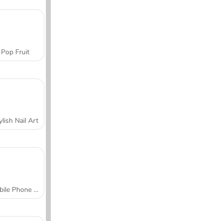
Pop Fruit
ylish Nail Art
Mobile Phone Case Design & DIY