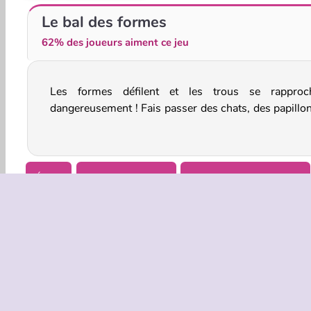
Effondrement de la Pile 3D
FlappyBird OG
Le bal des formes
62% des joueurs aiment ce jeu
Les formes défilent et les trous se rapproc
même des flocons de neige à travers les trous dan
dangereusement ! Fais passer des chats, des papillon
Éviter
Jeux De Garçons
Jeux de Fun pour Filles
INFOS EN
Condition
Politique 