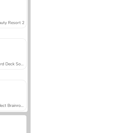
uty Resort 2
Word Deck Solitaire
Collect Brainrot Arena