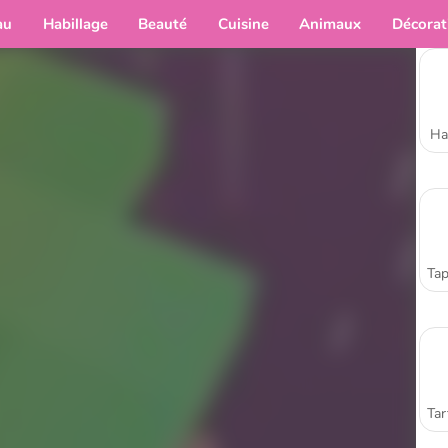
au
Habillage
Beauté
Cuisine
Animaux
Décorat
Ha