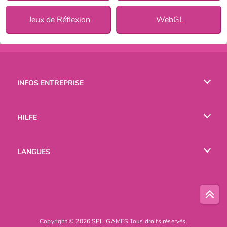
Jeux de Réflexion
WebGL
INFOS ENTREPRISE
Conditions d’utilisation
HILFE
Politique De Protection De La Vie Privée
Hilfe
LANGUES
Cookies
English
Русский
Copyright © 2026 SPIL GAMES Tous droits réservés.