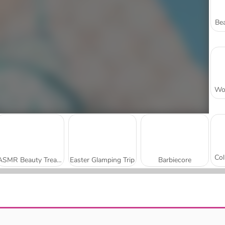
Bea
ASMR Beauty Treatment
Easter Glamping Trip
Barbiecore
Princess Lovely Fashion
Sisters Together Forever