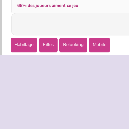
68% des joueurs aiment ce jeu
Habillage
Filles
Relooking
Mobile
INFOS EN
Condition
Politique 
C