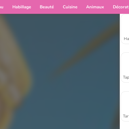
au
Habillage
Beauté
Cuisine
Animaux
Décorat
Ha