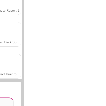
uty Resort 2
Word Deck Solitaire
Collect Brainrot Arena