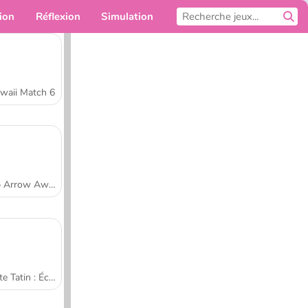
ion
Réflexion
Simulation
Pour toi
waii Match 6
Tap Arrow Away
Tarte Tatin : École de cuisine de Sara