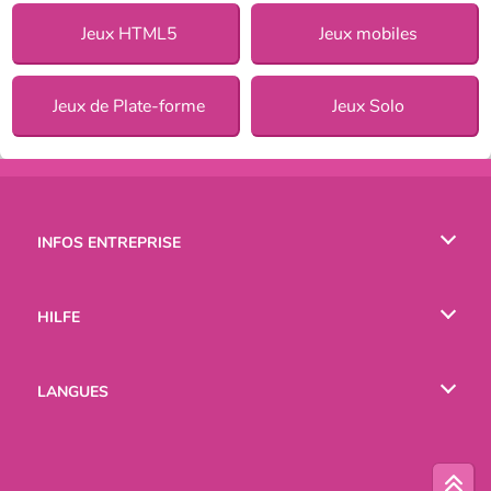
Jeux HTML5
Jeux mobiles
Jeux de Plate-forme
Jeux Solo
INFOS ENTREPRISE
Conditions d’utilisation
HILFE
Politique De Protection De La Vie Privée
Hilfe
LANGUES
Cookies
English