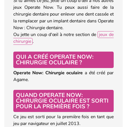
Si tu aimes ce jeu, jette un coup d'œil à nos autres
jeux Operate Now. Tu peux aussi faire de la
chirurgie dentaire pour enlever une dent cassée et
la remplacer par un implant dentaire dans Operate
Now : Chirurgie dentaire.
Ou jette un coup d'œil à notre section de
jeux de
chirurgie
.
QUI A CRÉÉ OPERATE NOW:
CHIRURGIE OCULAIRE ?
Operate Now: Chirurgie oculaire
a été créé par
Agame.
QUAND OPERATE NOW:
CHIRURGIE OCULAIRE EST SORTI
POUR LA PREMIÈRE FOIS ?
Ce jeu est sorti pour la première fois en tant que
jeu par navigateur en juillet 2013.