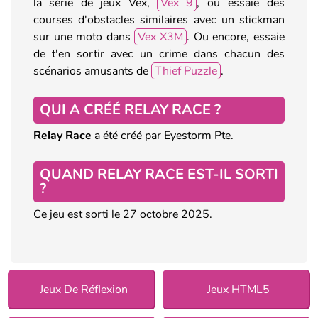
la série de jeux Vex,
Vex 9
, ou essaie des
courses d'obstacles similaires avec un stickman
sur une moto dans
Vex X3M
. Ou encore, essaie
de t'en sortir avec un crime dans chacun des
scénarios amusants de
Thief Puzzle
.
QUI A CRÉÉ RELAY RACE ?
Relay Race
a été créé par Eyestorm Pte.
QUAND RELAY RACE EST-IL SORTI
?
Ce jeu est sorti le 27 octobre 2025.
Jeux De Réflexion
Jeux HTML5