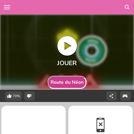
Route du Néon
70%