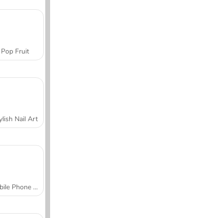
Pop Fruit
ylish Nail Art
Mobile Phone Case Design & DIY