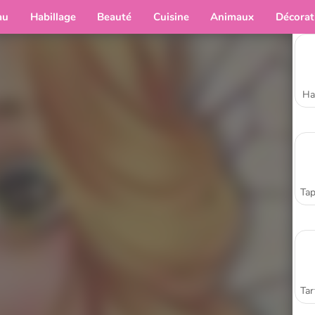
au
Habillage
Beauté
Cuisine
Animaux
Décorat
Ha