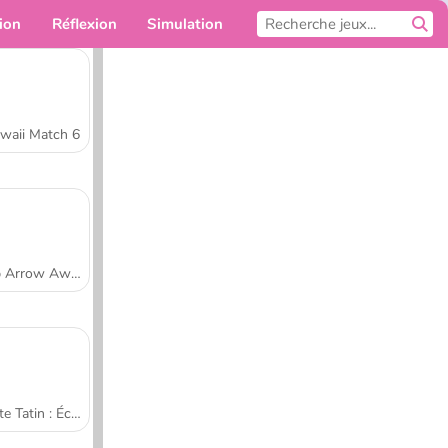
ion
Réflexion
Simulation
Pour toi
waii Match 6
Tap Arrow Away
Tarte Tatin : École de cuisine de Sara