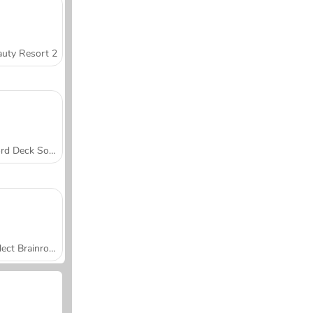
uty Resort 2
Word Deck Solitaire
Collect Brainrot Arena