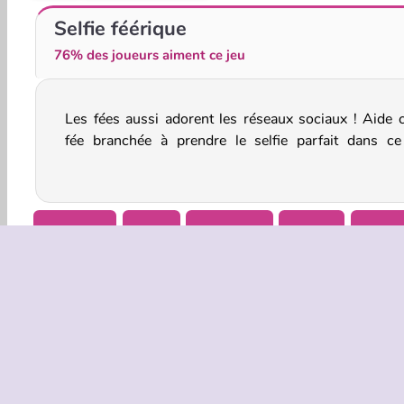
BFF Easter Photobooth Party
ASMR Beauty Treatment
Selfie féérique
76% des joueurs aiment ce jeu
Les fées aussi adorent les réseaux sociaux ! Aide c
enchanté d’habillage et de création. Elle aimerait bi
fée branchée à prendre le selfie parfait dans ce
Habillage
Filles
Relooking
Mobile
Social
INFOS EN
Condition
Politique 