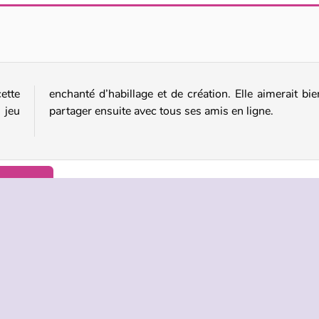
Easter Glamping Trip
Barbiecore
ette
en le
 jeu
partager ensuite avec tous ses amis en ligne.
 Network
TREPRISE
HILFE
LANGUES
s d’utilisation
Hilfe
English
De Protection De La Vie Privée
Русский