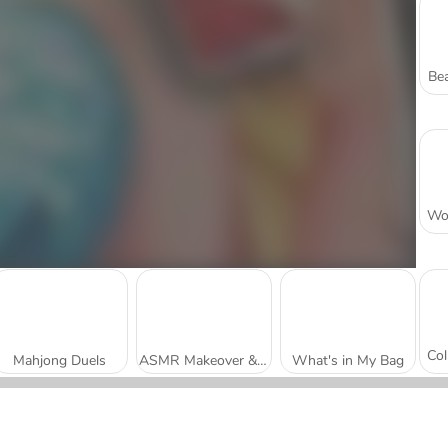
Bea
Mahjong Duels
ASMR Makeover & Makeup Studio
What's in My Bag