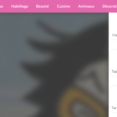
au
Habillage
Beauté
Cuisine
Animaux
Décorat
Ha