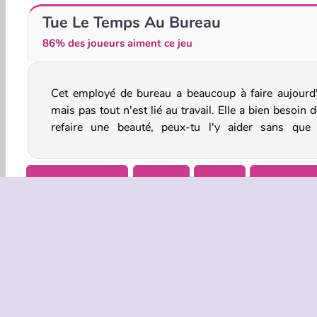
Plongeon extrême
Magic Piano Tiles
Tue Le Temps Au Bureau
86% des joueurs aiment ce jeu
Cet employé de bureau a beaucoup à faire aujourd'
patronne s'en rende compte dans ce jeu spé
mais pas tout n'est lié au travail. Elle a bien besoin 
refaire une beauté, peux-tu l'y aider sans que
Jeux De Garçons
HTML5
Mobile
Jeux De Bu
INFOS EN
Condition
Politique 