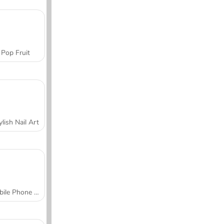
Pop Fruit
ylish Nail Art
Mobile Phone Case Design & DIY