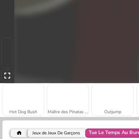
Hot Dog Bush
Maître des Pinatas en Ligne
Outjump
Tue Le Temps Au Bur
Jeux de Jeux De Garçons