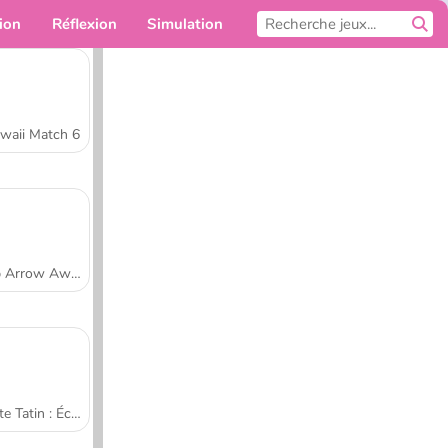
ion
Réflexion
Simulation
Pour toi
waii Match 6
Tap Arrow Away
Tarte Tatin : École de cuisine de Sara