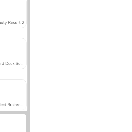
uty Resort 2
Word Deck Solitaire
Collect Brainrot Arena