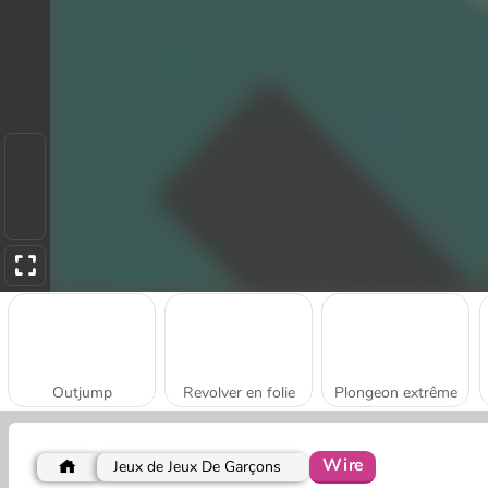
Outjump
Revolver en folie
Plongeon extrême
Wire
Jeux de Jeux De Garçons