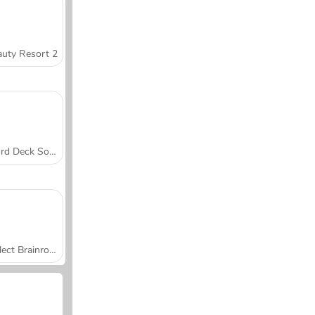
uty Resort 2
Word Deck Solitaire
Collect Brainrot Arena