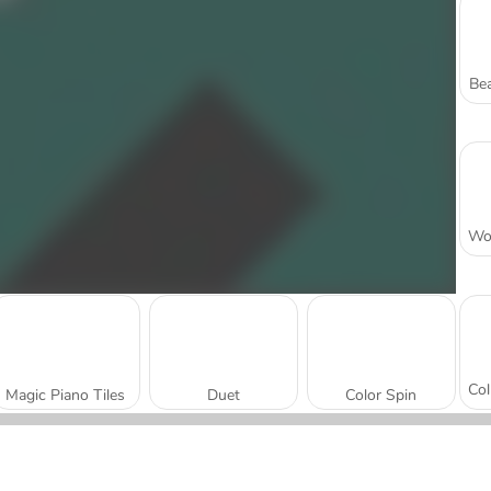
Bea
Magic Piano Tiles
Duet
Color Spin