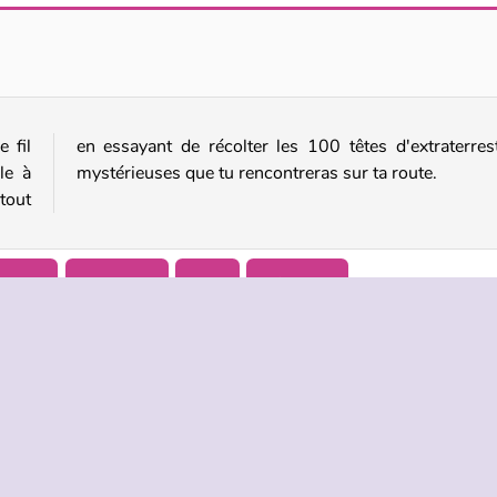
Creatures Alchemist
Impossible Colors
 fil
tres
le à
mystérieuses que tu rencontreras sur ta route.
tout
liquer
Populaire
Solo
Réflexion
TREPRISE
HILFE
LANGUES
s d’utilisation
Hilfe
English
De Protection De La Vie Privée
Русский