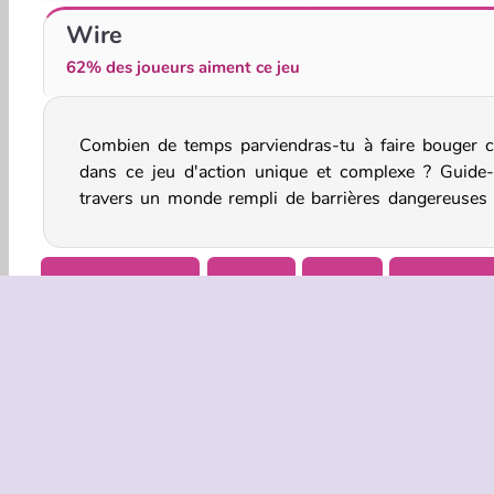
Frappe le singe
Fidget Spinner Master
Wire
62% des joueurs aiment ce jeu
Combien de temps parviendras-tu à faire bouger ce
en essayant de récolter les 100 têtes d'extraterres
dans ce jeu d'action unique et complexe ? Guide-
travers un monde rempli de barrières dangereuses 
Jeux De Garçons
HTML5
Mobile
Pointer & C
INFOS EN
Condition
Politique 