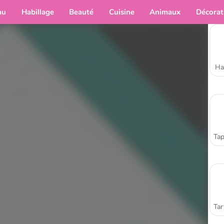
au
Habillage
Beauté
Cuisine
Animaux
Décorat
Ha