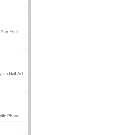
Pop Fruit
ylish Nail Art
Mobile Phone Case Design & DIY