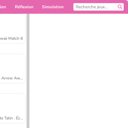
ion
Réflexion
Simulation
Pour toi
waii Match 6
Tap Arrow Away
Tarte Tatin : École de cuisine de Sara