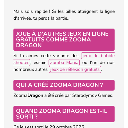
Mais sois rapide ! Si les billes atteignent la ligne
d'arrivée, tu perds la partie...
JOUE À D'AUTRES JEUX EN LIGNE
GRATUITS COMME ZOOMA
DRAGON
Si tu aimes cette variante des
jeux de bubble
shooter
, essaie
Zumba Mania
ou l'un de nos
nombreux autres
jeux de réflexion gratuits
.
QUI A CRÉÉ ZOOMA DRAGON ?
Zooma
Dragon
a été créé par Starodymov Games.
QUAND ZOOMA DRAGON EST-IL
SORTI ?
Ce jeu est sorti le 29 octobre 2025.