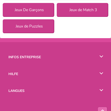
Jeux De Garçons
Jeux de Match 3
Jeux de Puzzles
INFOS ENTREPRISE
Conditions d’utilisation
HILFE
Politique De Protection De La Vie Privée
Hilfe
LANGUES
Cookies
English