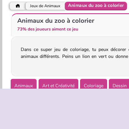
Animaux du zoo à colorier
Jeux de Animaux
Zoo Panic
Un ovni dans la ferme
Animaux du zoo à colorier
73% des joueurs aiment ce jeu
Dans ce super jeu de coloriage, tu peux décorer 
rayures violettes à un zèbre ! Laisse libre cours à
animaux différents. Peins un lion en vert ou donne
Animaux
Art et Créativité
Coloriage
Dessin
Jeux De Zoo