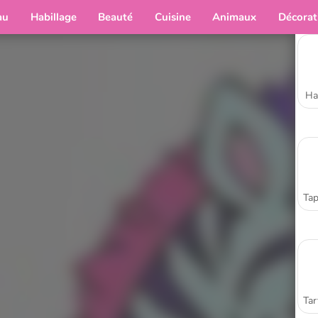
au
Habillage
Beauté
Cuisine
Animaux
Décorat
Ha