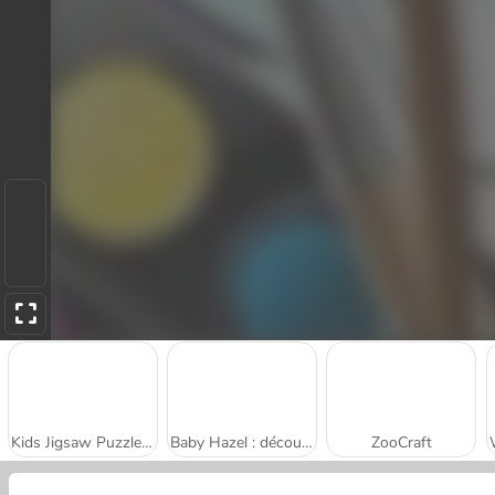
Kids Jigsaw Puzzles: Zoo Fun
Baby Hazel : découvrir les animaux
ZooCraft