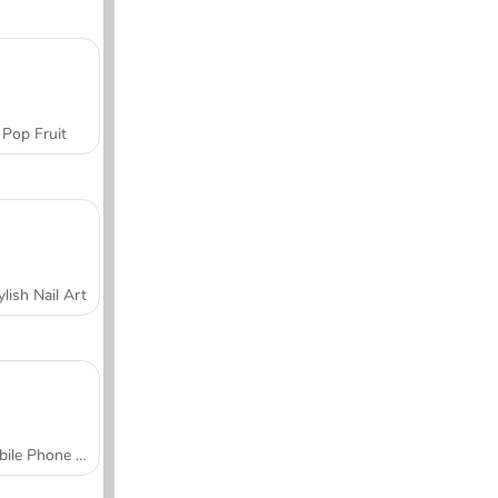
Pop Fruit
ylish Nail Art
Mobile Phone Case Design & DIY