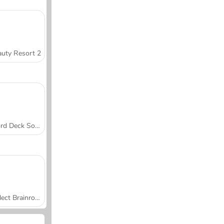
uty Resort 2
Word Deck Solitaire
Collect Brainrot Arena