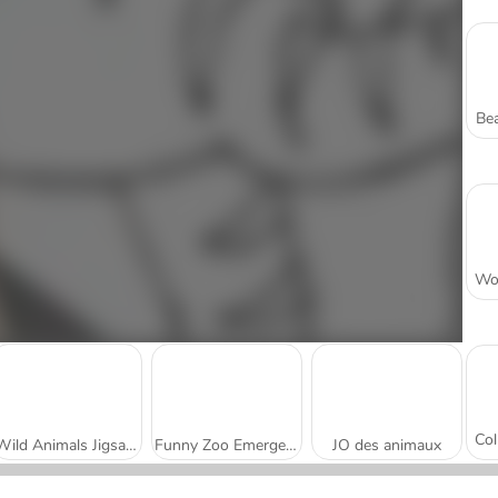
Bea
Wild Animals Jigsaw Puzzle
Funny Zoo Emergency
JO des animaux