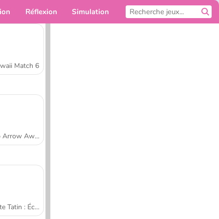
ion
Réflexion
Simulation
Pour toi
waii Match 6
Tap Arrow Away
Tarte Tatin : École de cuisine de Sara