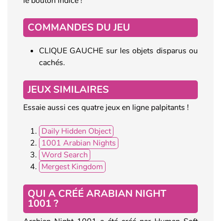
le bouton indice !
COMMANDES DU JEU
CLIQUE GAUCHE sur les objets disparus ou
cachés.
JEUX SIMILAIRES
Essaie aussi ces quatre jeux en ligne palpitants !
Daily Hidden Object
1001 Arabian Nights
Word Search
Mergest Kingdom
QUI A CRÉÉ ARABIAN NIGHT
1001 ?