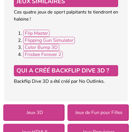
JEUX SIMILAIRES
Ces quatre jeux de sport palpitants te tiendront en
haleine !
Flip Master
Flipping Gun Simulator
Color Bump 3D
Frisbee Forever 2
QUI A CRÉÉ BACKFLIP DIVE 3D ?
Backflip Dive 3D a été créé par No Outlinks.
Jeux 3D
Jeux de Fun pour Filles
Jeux HTML5
Jeux Populaires