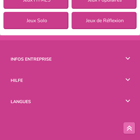
Jeux Solo
Jeux de Réflexion
INFOS ENTREPRISE
Conditions d’utilisation
HILFE
Politique De Protection De La Vie Privée
Hilfe
LANGUES
Cookies
English
Русский