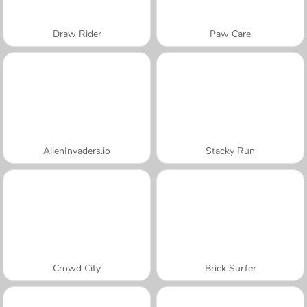
Draw Rider
Paw Care
AlienInvaders.io
Stacky Run
Crowd City
Brick Surfer