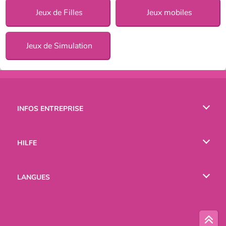
Jeux de Filles
Jeux mobiles
Jeux de Simulation
INFOS ENTREPRISE
Conditions d’utilisation
HILFE
Politique De Protection De La Vie Privée
Hilfe
LANGUES
Cookies
English