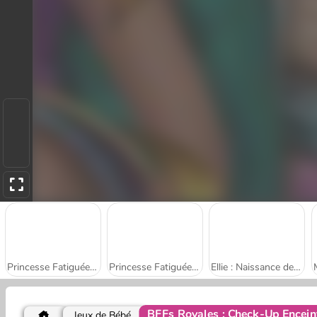
Princesse Fatiguée : Examen de Grossesse
Princesse Fatiguée : Naissance des Jumeaux
Ellie : Naissance de jumeaux
BFFs Royales : Check-Up Encein
Jeux de Bébé