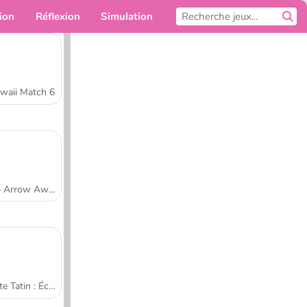
ion
Réflexion
Simulation
Pour toi
waii Match 6
Tap Arrow Away
Tarte Tatin : École de cuisine de Sara