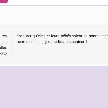
Bébé Neige est malade
Maman Donne Naissance aux Jumeaux
ures
té et
lent
heureux dans ce jeu médical enchanteur ?
lles
x-tu
le
Simulation
TREPRISE
HILFE
LANGUES
s d’utilisation
Hilfe
English