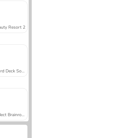
uty Resort 2
Word Deck Solitaire
Collect Brainrot Arena