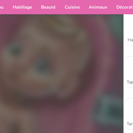
au
Habillage
Beauté
Cuisine
Animaux
Décorat
Ha