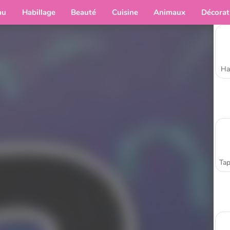
au
Habillage
Beauté
Cuisine
Animaux
Décorat
Ha