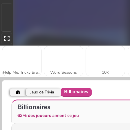
Help Me: Tricky Brain Puzzles
Word Seasons
10K
Billionaires
Jeux de Trivia
Guess Their Answer
The Wall
Billionaires
63% des joueurs aiment ce jeu