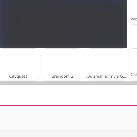
Cityquest
Braindom 2
Quizmania: Trivia Game
Word Mania
Word Jam Association