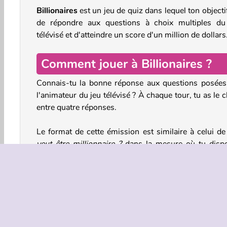
Billionaires
est un jeu de quiz dans lequel ton objecti
de répondre aux questions à choix multiples du
télévisé et d'atteindre un score d'un million de dollars
Comment jouer à Billionaires ?
Connais-tu la bonne réponse aux questions posées
l'animateur du jeu télévisé ? À chaque tour, tu as le 
entre quatre réponses.
Le format de cette émission est similaire à celui d
veut être millionnaire ?
dans la mesure où tu disp
également d'un certain nombre de lignes de vie. Il s'
des trois boutons affichés en bas de l'écran. De gauc
droite :
Éliminer deux des quatre réponses.
Appelle ton ami, le professeur