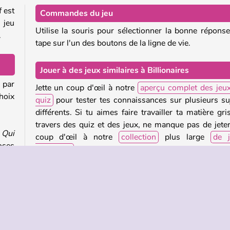
f est
Commandes du jeu
 jeu
Utilise la souris pour sélectionner la bonne répons
.
tape sur l'un des boutons de la ligne de vie.
Jouer à des jeux similaires à Billionaires
 par
Jette un coup d'œil à notre
aperçu complet des jeu
choix
quiz
pour tester tes connaissances sur plusieurs su
différents. Si tu aimes faire travailler ta matière gri
travers des quiz et des jeux, ne manque pas de jete
e
Qui
coup d'œil à notre
collection
plus large
de j
oses
cérébraux
.
agit
he à
Qui a créé Billionaires ?
Billionnaires
a été créé par Ringier Axel Springer.
Quand Billionaires a-t-il été mis en vente pour la
première fois ?