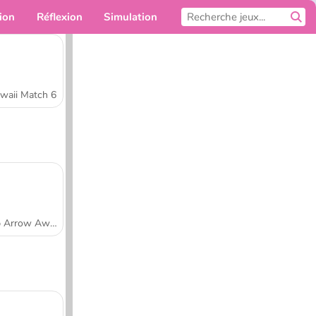
ion
Réflexion
Simulation
Pour toi
waii Match 6
Tap Arrow Away