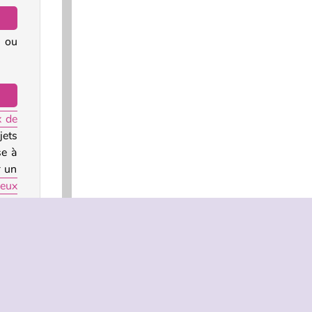
e ou
x de
jets
se à
r un
eux