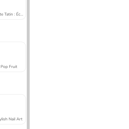
Tarte Tatin : École de cuisine de Sara
Pop Fruit
ylish Nail Art