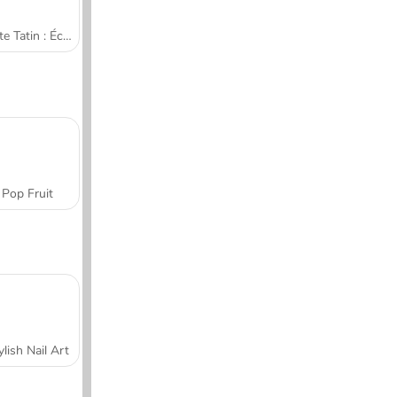
Tarte Tatin : École de cuisine de Sara
Pop Fruit
ylish Nail Art