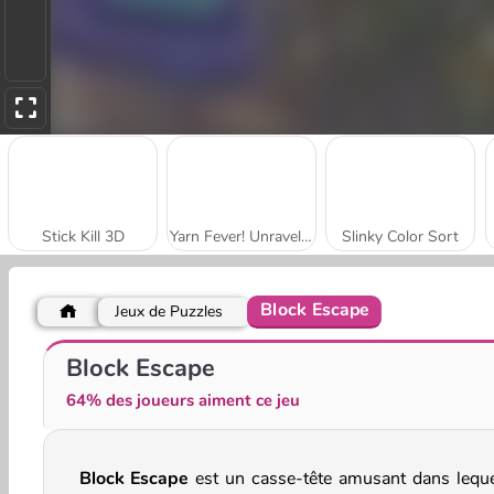
Stick Kill 3D
Yarn Fever! Unravel Puzzle
Slinky Color Sort
Block Escape
Jeux de Puzzles
Bus Color Jam
Teacher Simulator Christmas Exam
Block Escape
64% des joueurs aiment ce jeu
Block Escape
est un casse-tête amusant dans leque