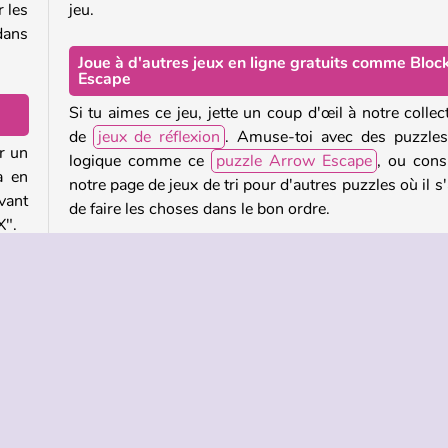
r les
jeu.
 dans
Joue à d'autres jeux en ligne gratuits comme Bloc
Escape
Si tu aimes ce jeu, jette un coup d'œil à notre collec
de
jeux de réflexion
. Amuse-toi avec des puzzle
ur un
logique comme ce
puzzle Arrow Escape
, ou cons
a en
notre page de jeux de tri pour d'autres puzzles où il s'
avant
de faire les choses dans le bon ordre.
X".
Qui a créé Block Escape ?
appe
Block Escape
a été créé par BestGamesFreePlay.
er de
nt.
Quand Block Escape est-il sorti ?
eaux
Ce jeu est sorti le 11 mai 2026.
t en