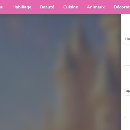
au
Habillage
Beauté
Cuisine
Animaux
Décorat
Ha