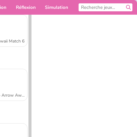
ion
Réflexion
Simulation
Pour toi
waii Match 6
Tap Arrow Away