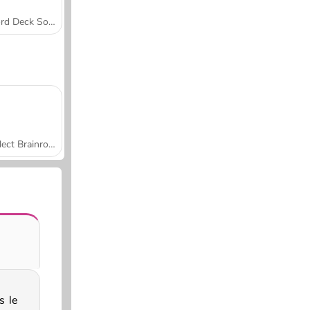
Word Deck Solitaire
Collect Brainrot Arena
s le