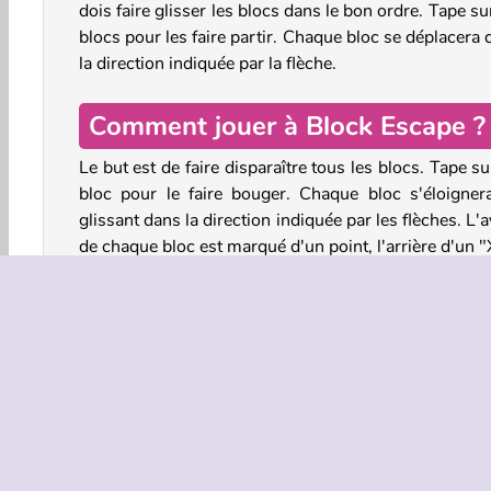
dois faire glisser les blocs dans le bon ordre. Tape su
blocs pour les faire partir. Chaque bloc se déplacera
la direction indiquée par la flèche.
Comment jouer à Block Escape ?
Le but est de faire disparaître tous les blocs. Tape s
bloc pour le faire bouger. Chaque bloc s'éloigner
glissant dans la direction indiquée par les flèches. L'
de chaque bloc est marqué d'un point, l'arrière d'un "
Cherche les blocs qui peuvent glisser hors de la gr
sans heurter d'autres blocs. Si tu ne peux plus retir
blocs, les blocs restants se remanient automatiqueme
Les deux premiers puzzles sont faciles, mais les niv
augmentent progressivement en difficulté e