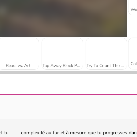
Bears vs. Art
Tap Away Block Puzzle 3D
Try To Count The Boxes Brain Training
Cube Drop Puzzle
Color Fill 3D
l tu
complexité au fur et à mesure que tu progresses dan