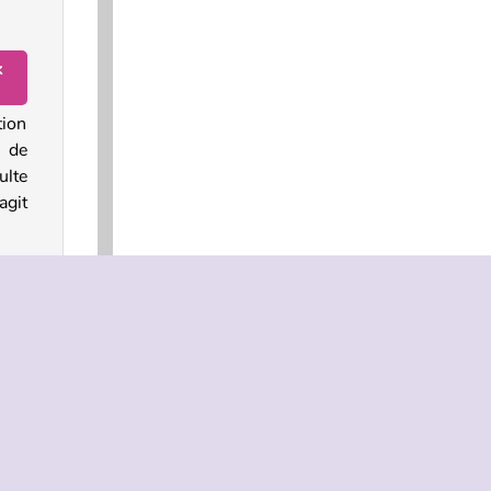
k
tion
s de
ulte
agit