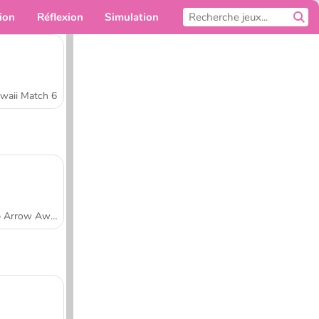
ion
Réflexion
Simulation
Pour toi
waii Match 6
Tap Arrow Away