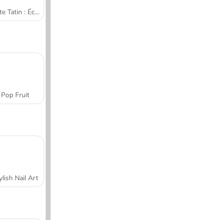
Tarte Tatin : École de cuisine de Sara
Pop Fruit
ylish Nail Art