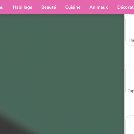
au
Habillage
Beauté
Cuisine
Animaux
Décorat
Ha