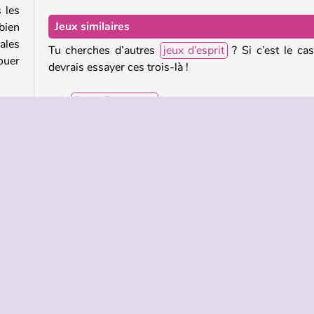
 les
Jeux similaires
bien
ales
Tu cherches d’autres
jeux d’esprit
? Si c’est le cas
ouer
devrais essayer ces trois-là !
Brain Explosion
Save the Girl
Dumb Ways to Die: Original
es !
eaux
Qui a créé Brain Wash ?
Brain Wash a été créé par YAD.Com.
5
Mobile
Puzzles
Quiz
Solo