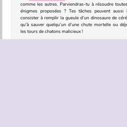
comme les autres. Parviendras-tu à résoudre toutes
énigmes proposées ? Tes tâches peuvent aussi 
consister à remplir la gueule d’un dinosaure de céré
qu'à sauver quelqu’un d’une chute mortelle ou déj
les tours de chatons malicieux !
Comment jouer à Brain Wash ?
Brain Wash est le jeu idéal pour te remuer les méning
Arriveras-tu à trouver la solution de chacun des niv
qui t’attendent ?
Commandes du jeu
Jeux De Réflexion
Jeux de Fun pour Filles
HTML