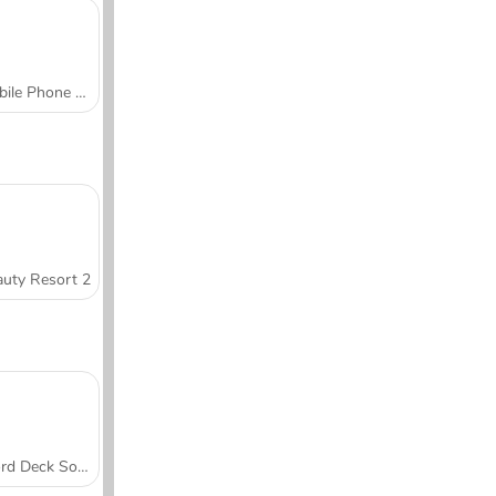
Mobile Phone Case Design & DIY
uty Resort 2
Word Deck Solitaire