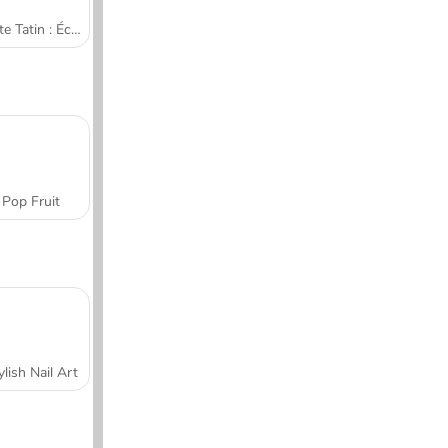
Tarte Tatin : École de cuisine de Sara
Pop Fruit
ylish Nail Art