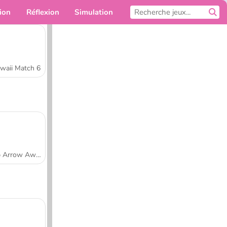
ion
Réflexion
Simulation
Pour toi
waii Match 6
Tap Arrow Away