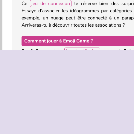
Ce
jeu de connexion
te réserve bien des surpri
Essaye d’associer les idéogrammes par catégories.
exemple, un nuage peut être connecté à un parapl
Arriveras-tu à découvrir toutes les associations ?
Comment jouer à Emoji Game ?
Emoji Game est un
jeu de réflexion
amusant. Crée
connexions entre les deux séries d’images dans ch
niveau en fonction de ce qu’elles ont en commun.
Commandes du jeu
CLIQUE GAUCHE ET MAINTIENS APPUYÉ p
tracer une ligne d’un emoji à un autre.
Jeux de Fun pour Filles
HTML5
Mobile
Popul