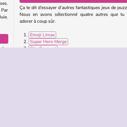
ses.
Ça te dit d’essayer d’autres fantastiques jeux de puzz
 Par
Nous en avons sélectionné quatre autres que tu
uie.
adorer à coup sûr.
Emoji Limax
Super Hero Merge
 des
City Connect
aque
Candy Riddles: Free Match 3 Puzzle
Qui a créé Emoji Game ?
The Emoji Game a été créé par BPTop.
our
aire
Puzzles
Quiz
Solo