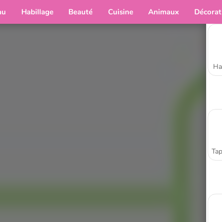
au
Habillage
Beauté
Cuisine
Animaux
Décorat
Ha