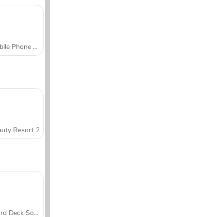
Mobile Phone Case Design & DIY
uty Resort 2
Word Deck Solitaire